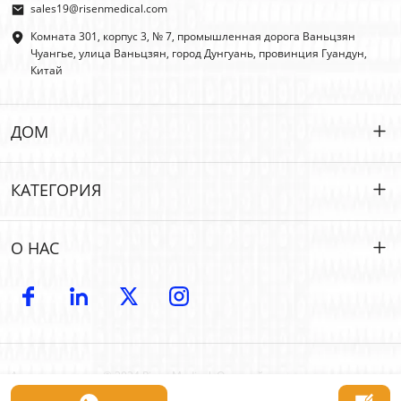
sales19@risenmedical.com
Комната 301, корпус 3, № 7, промышленная дорога Ваньцзян
Чуангье, улица Ваньцзян, город Дунгуань, провинция Гуандун,
Китай
ДОМ
ДОМ
КАТЕГОРИЯ
ПРОДУКТЫ
Индивидуальные
О НАС
ИФАК
ИФАК
Введение
OEM | ODM
Первая помощь на открытом воздухе
Электронный каталог
ОПТОВАЯ ТОРГОВЛЯ
Автомобильная аварийная ситуация
Авторские права © 2024 Risen Medical: Оптовый производитель
Контакт
О
аптечек первой помощи | Поставщик настраиваемых медицинских