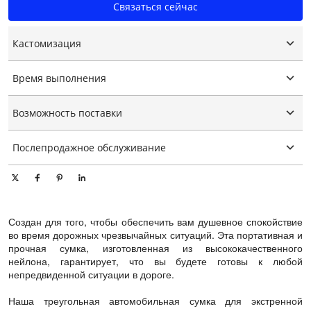
Связаться сейчас
Кастомизация
Индивидуальный логотип
Время выполнения
Индивидуальная упаковка
Графическая настройка
15-25 дней
Возможность поставки
10000 шт./шт. в день
Послепродажное обслуживание
Онлайн техническая поддержка
Создан для того, чтобы обеспечить вам душевное спокойствие
во время дорожных чрезвычайных ситуаций. Эта портативная и
прочная сумка, изготовленная из высококачественного
нейлона, гарантирует, что вы будете готовы к любой
непредвиденной ситуации в дороге.
Наша треугольная автомобильная сумка для экстренной