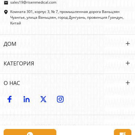
sales19@risenmedical.com
Комната 301, корпус 3, № 7, промышленная дорога Ваньцзян
Чуангье, улица Ваньцзян, город Дунгуань, провинция Гуандун,
Китай
ДОМ
ДОМ
КАТЕГОРИЯ
ПРОДУКТЫ
Индивидуальные
О НАС
ИФАК
ИФАК
Введение
OEM | ODM
Первая помощь на открытом воздухе
Электронный каталог
ОПТОВАЯ ТОРГОВЛЯ
Автомобильная аварийная ситуация
Авторские права © 2024 Risen Medical: Оптовый производитель
Контакт
О
аптечек первой помощи | Поставщик настраиваемых медицинских